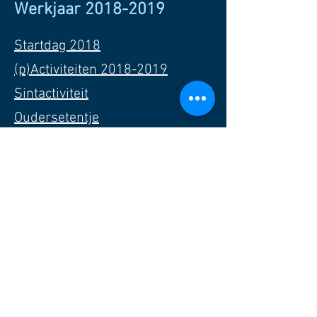
Werkjaar
2018-2019
Startdag 2018
(p)Activiteiten 2018-2019
Sintactiviteit
Oudersetentje
Oudersfeest/ spaghetti avond
Joepie 28
Zeedag 2019
Soirée jubilée
Sloeberweekend
Rakkerweekend
Opperweekend
Jimweekend