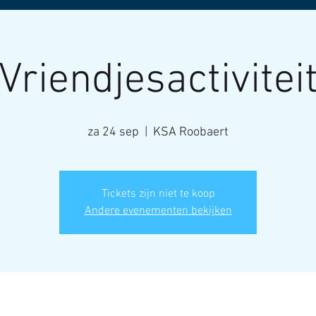
Vriendjesactivitei
za 24 sep
  |  
KSA Roobaert
Tickets zijn niet te koop
Andere evenementen bekijken