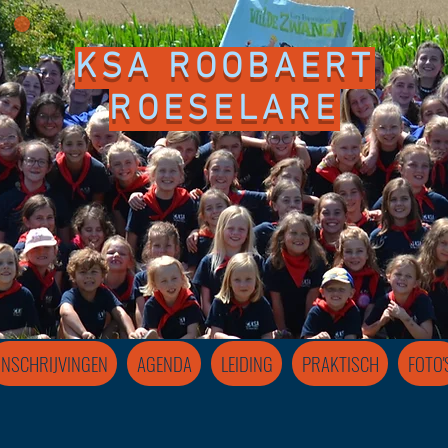
KSA ROOBAERT
ROESELARE
INSCHRIJVINGEN
AGENDA
LEIDING
PRAKTISCH
FOTO'