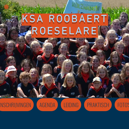
KSA ROOBAERT
ROESELARE
INSCHRIJVINGEN
AGENDA
LEIDING
PRAKTISCH
FOTO'