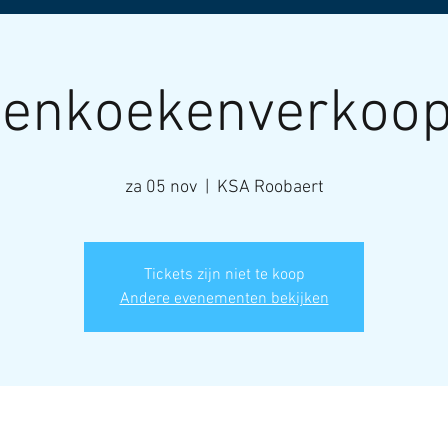
enkoekenverkoop
za 05 nov
  |  
KSA Roobaert
Tickets zijn niet te koop
Andere evenementen bekijken