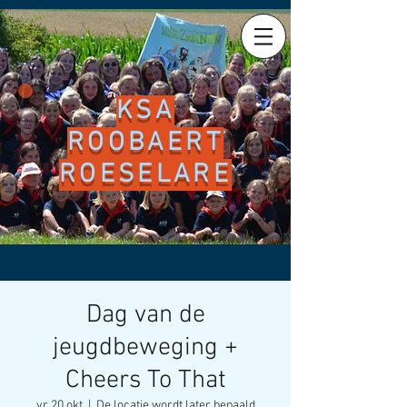
KSA
ROOBAERT
ROESELARE
Dag van de
jeugdbeweging +
Cheers To That
vr 20 okt
  |  
De locatie wordt later bepaald