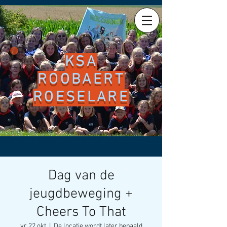
KSA
ROOBAERT
ROESELARE
Dag van de
jeugdbeweging +
Cheers To That
vr 22 okt
  |  
De locatie wordt later bepaald