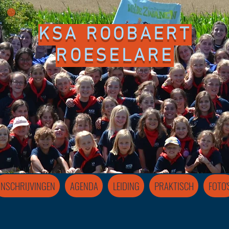
KSA ROOBAERT
ROESELARE
INSCHRIJVINGEN
AGENDA
LEIDING
PRAKTISCH
FOTO'