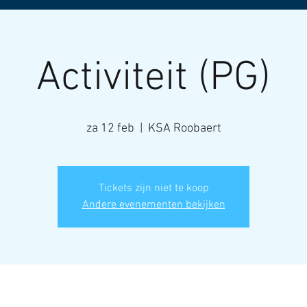
Activiteit (PG)
za 12 feb
  |  
KSA Roobaert
Tickets zijn niet te koop
Andere evenementen bekijken