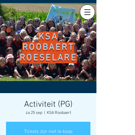
KSA
ROOBAERT
ROESELARE
Activiteit (PG)
za 25 sep
  |  
KSA Roobaert
Tickets zijn niet te koop