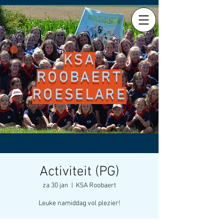
KSA
ROOBAERT
ROESELARE
Activiteit (PG)
za 30 jan
  |  
KSA Roobaert
Leuke namiddag vol plezier!