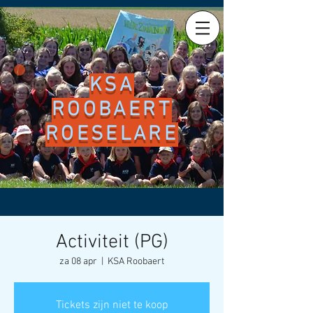
KSA
ROOBAERT
ROESELARE
Activiteit (PG)
za 08 apr
  |  
KSA Roobaert
Tickets zijn niet te koop