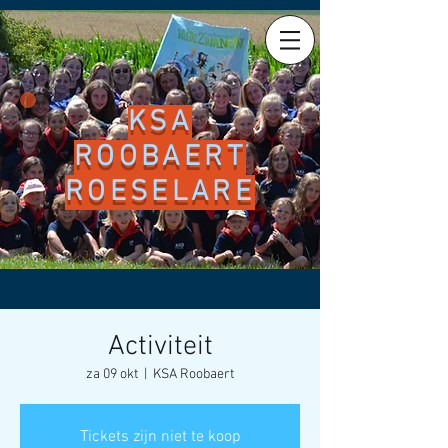
KSA
ROOBAERT
ROESELARE
Activiteit
za 09 okt
  |  
KSA Roobaert
Tickets zijn niet te koop