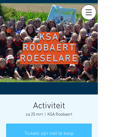
KSA
ROOBAERT
ROESELARE
Activiteit
za 25 mrt
  |  
KSA Roobaert
Tickets zijn niet te koop