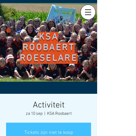
KSA
ROOBAERT
ROESELARE
Activiteit
za 10 sep
  |  
KSA Roobaert
Tickets zijn niet te koop