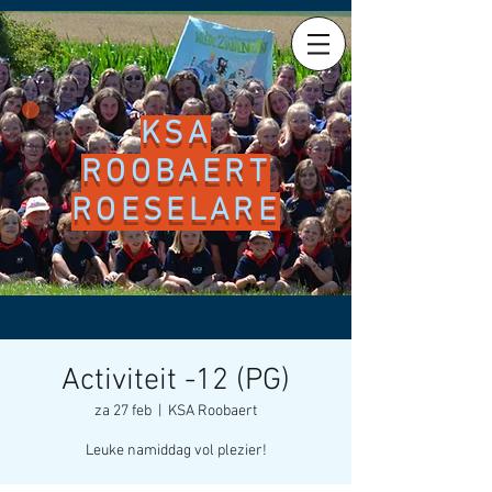
KSA
ROOBAERT
ROESELARE
Activiteit -12 (PG)
za 27 feb
  |  
KSA Roobaert
Leuke namiddag vol plezier!