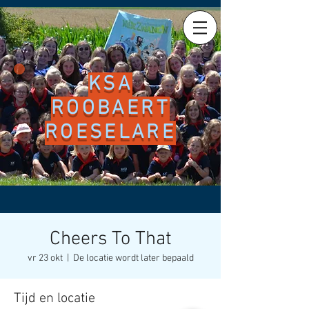
KSA
ROOBAERT
ROESELARE
Cheers To That
vr 23 okt
  |  
De locatie wordt later bepaald
Tijd en locatie